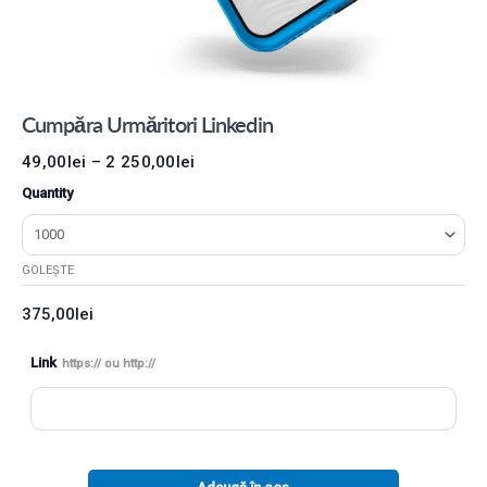
Cumpăra Urmăritori Linkedin
49,00
lei
–
2 250,00
lei
Quantity
GOLEȘTE
375,00
lei
Link
https:// ou http://