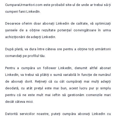
CumparaUrmaritori.com este probabil site-ul de unde ar trebui să-ți
cumperi fanii LinkedIn.
Deoarece oferim doar abonați Linkedin de calitate, vă optimizați
șansele de a obține rezultate potențial convingătoare în urma
achiziționării de adepți Linkedin.
După plată, va dura între câteva ore pentru a obține toți urmăritorii
comandați pe profilul tău.
Pentru a cumpăra un follower LinkedIn, denumit altfel abonat
LinkedIn, va trebui să plătiți o sumă variabilă în funcție de numărul
de abonați dorit. Rețineți că cu cât cumpărați mai mulți adepți
deodată, cu atât prețul este mai bun, acest lucru pur și simplu
pentru că ne este mult mai ieftin să gestionăm comenzile mari
decât câteva mici.
Datorită serviciilor noastre, puteți cumpăra abonați LinkedIn cu