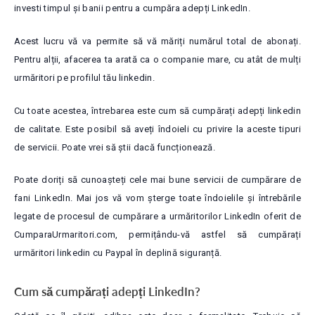
investi timpul și banii pentru a cumpăra adepți LinkedIn.
Acest lucru vă va permite să vă măriți numărul total de abonați.
Pentru alții, afacerea ta arată ca o companie mare, cu atât de mulți
urmăritori pe profilul tău linkedin.
Cu toate acestea, întrebarea este cum să cumpărați adepți linkedin
de calitate. Este posibil să aveți îndoieli cu privire la aceste tipuri
de servicii. Poate vrei să știi dacă funcționează.
Poate doriți să cunoașteți cele mai bune servicii de cumpărare de
fani LinkedIn. Mai jos vă vom șterge toate îndoielile și întrebările
legate de procesul de cumpărare a urmăritorilor LinkedIn oferit de
CumparaUrmaritori.com, permițându-vă astfel să cumpărați
urmăritori linkedin cu Paypal în deplină siguranță.
Cum să cumpărați adepți LinkedIn?