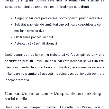
Odată ce îl găsiți, odihna este doar o formalitate. Trebuie să
calculați numărul de urmăritori reali linkedin pe care doriți.
Alegeți site-ul care pare cel mai potrivit pentru promovarea dvs.
Selectați pachetul de urmăritori LinkedIn care se potrivește cel
mai bine nevoilor dvs.
Plătiți suma pachetului dorit
Așteptați să vă primiți abonații
Dacă comandați de la noi, nu trebuie să vă faceți griji cu privire la
securitatea profilului dvs. LinkedIn. Nu este necesar să vă furnizați
ID-ul sau parola de conectare contului dvs., avem nevoie doar de
linkul care ne permite să accesăm pagina dvs. de linkedin pentru a
începe promoția.
CumparaUrmaritori.com – Un specialist în marketing
social media
Dacă vrei să cumperi followeri LinkedIn cu Paypal, atunci