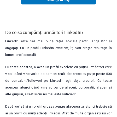
Adaugă în coș
De ce să cumpărați urmăritori LinkedIn?
LinkedIn este cea mai bună rețea socială pentru angajator și
angajați. Cu un profil LinkedIn excelent, îți poți crește reputația în
lumea profesională.
Cu toate acestea, a avea un profil excelent cu puțini urmăritori este
viabil când vine vorba de oameni reali, deoarece cu puțin peste 500
de conexiuni/followeri pe LinkedIn ești deja credibil. Cu toate
acestea, atunci când vine vorba de afaceri, corporații, afaceri și
alte grupuri, acest lucru nu mai este suficient.
Dacă vrei să ai un profil grozav pentru afacerea ta, atunci trebuie să
ai un profil cu mulți adepți linkedin. Atât de multe organizații își vor