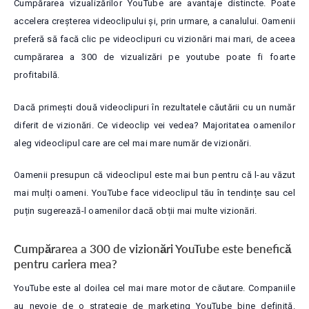
Cumpărarea vizualizărilor YouTube are avantaje distincte. Poate
accelera creșterea videoclipului și, prin urmare, a canalului. Oamenii
preferă să facă clic pe videoclipuri cu vizionări mai mari, de aceea
cumpărarea a 300 de vizualizări pe youtube poate fi foarte
profitabilă.
Dacă primești două videoclipuri în rezultatele căutării cu un număr
diferit de vizionări. Ce videoclip vei vedea? Majoritatea oamenilor
aleg videoclipul care are cel mai mare număr de vizionări.
Oamenii presupun că videoclipul este mai bun pentru că l-au văzut
mai mulți oameni. YouTube face videoclipul tău în tendințe sau cel
puțin sugerează-l oamenilor dacă obții mai multe vizionări.
Cumpărarea a 300 de vizionări YouTube este benefică
pentru cariera mea?
YouTube este al doilea cel mai mare motor de căutare. Companiile
au nevoie de o strategie de marketing YouTube bine definită.